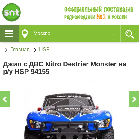
Официальный поставщик
№1
Радиомоделей
в России
Москва
Главная
HSP
Джип с ДВС Nitro Destrier Monster на
р/у HSP 94155