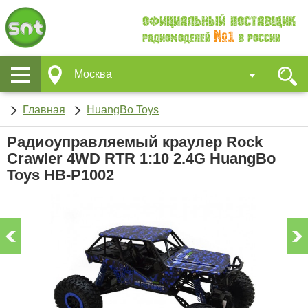
Официальный поставщик
№1
Радиомоделей
в России
Москва
Главная
HuangBo Toys
Радиоуправляемый краулер Rock
Crawler 4WD RTR 1:10 2.4G HuangBo
Toys HB-P1002