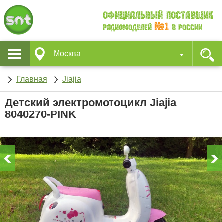
Официальный поставщик
№1
Радиомоделей
в России
Москва
Главная
Jiajia
Детский электромотоцикл Jiajia
8040270-PINK