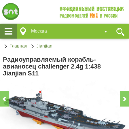
Официальный поставщик
№1
Радиомоделей
в России
Москва
Главная
Jianjian
Радиоуправляемый корабль-
авианосец challenger 2.4g 1:438
Jianjian S11