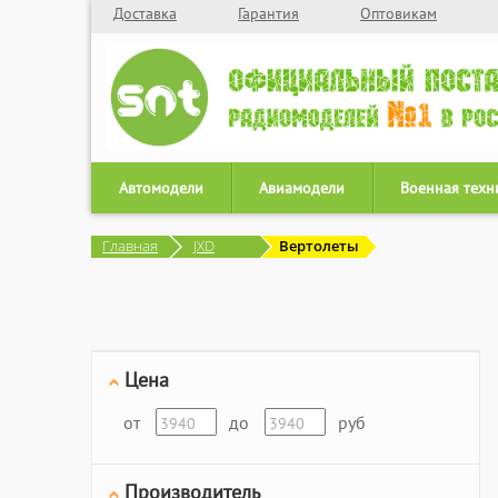
Доставка
Гарантия
Оптовикам
Автомодели
Авиамодели
Военная техн
Главная
JXD
Вертолеты
Цена
от
до
руб
Производитель