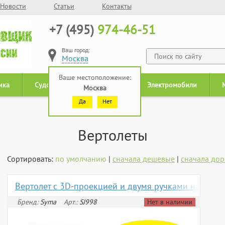
Новости
Статьи
Контакты
+7 (495)
974-46-51
Ваш город:
Москва
Ваше местоположение:
ика
Судомодели
Роботы
Электромобили
Москва
Да
Нет
Вертолеты
Сортировать:
по умолчанию
|
сначала дешевые
|
сначала дор
Вертолет с 3D-проекцией и двумя ручками на на р
Бренд:
Syma
Арт.:
SJ998
Нет в наличии