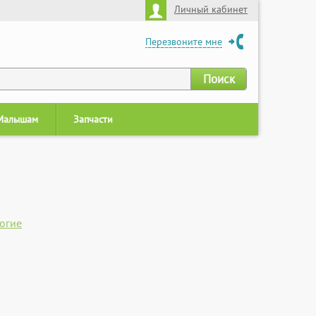
Личный кабинет
Перезвоните мне
Малышам
Запчасти
огие
адио управлении