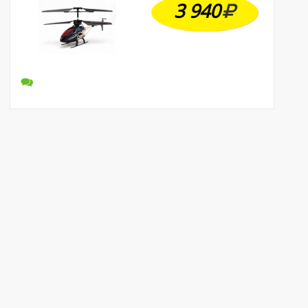
3 940
Быстрый просмотр
Подробнее
Радиоуправляемый вертолет с возможностью записывать
слова и транслировать их в виде 3D проекции на лопасти
модели. Многофункциональная панель управления с двумя
ручками, имеет звуковые эффекты.