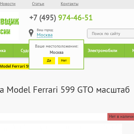
Новости
Статьи
Контакты
+7 (495)
974-46-51
Ваш город:
Москва
Ваше местоположение:
ика
Судомодели
Роботы
Электромобили
Москва
Да
Нет
del Ferrari 599 GTO масштаб 1:14
 Model Ferrari 599 GTO масштаб
Нет в наличи