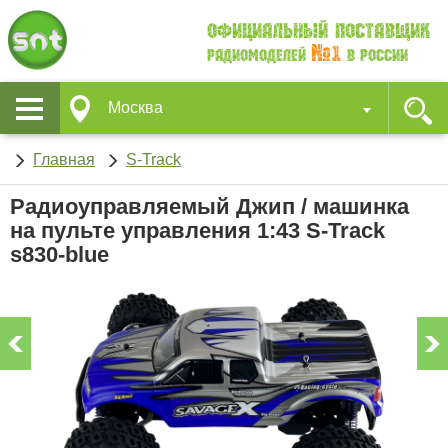
Официальный поставщик
№1
Радиомоделей
в России
Москва
Главная
S-Track
Радиоуправляемый Джип / машинка
на пульте управления 1:43 S-Track
s830-blue